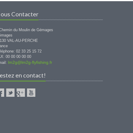
ous Contacter
Chemin du Moulin de Gémages
émages
1130 VAL-AU-PERCHE
ance
léphone: 02 33 25 15 72
X: 00 00 00 00 00
lm2g@lm2g-flyfishing.fr
ail:
estez en contact!