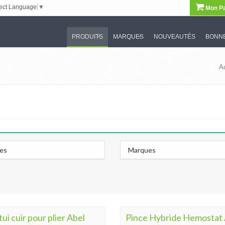
ect Language
▼
Mon Pa
PRODUITS
MARQUES
NOUVEAUTÉS
BONNE
A
les
Marques
tui cuir pour plier Abel
Pince Hybride Hemostat 