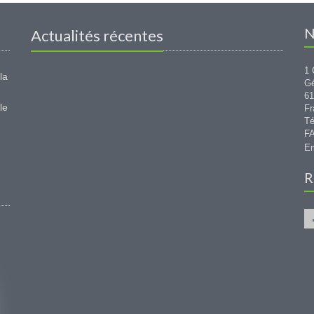
N
Actualités récentes
1 
la
G
6
le
Fr
Té
FA
Em
R