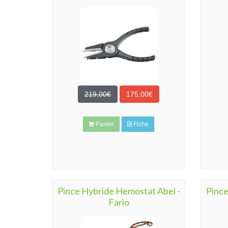
219,00€
175,00€
Panier
Fiche
Pince Hybride Hemostat Abel -
Pince
Fario