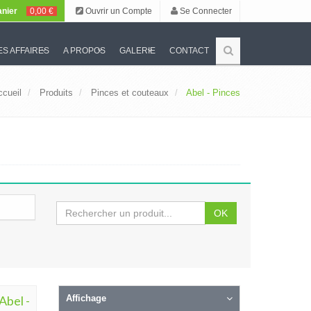
nier
0,00 €
Ouvrir un Compte
Se Connecter
S AFFAIRES
A PROPOS
GALERIE
CONTACT
ccueil
Produits
Pinces et couteaux
Abel - Pinces
OK
Abel -
Affichage