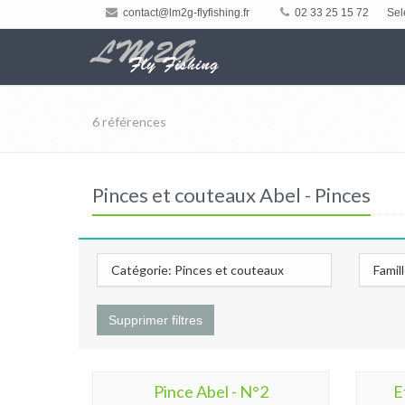
contact@lm2g-flyfishing.fr
02 33 25 15 72
Sel
6 références
Pinces et couteaux Abel - Pinces
Catégorie: Pinces et couteaux
Famil
Supprimer filtres
Pince Abel - N°2
E